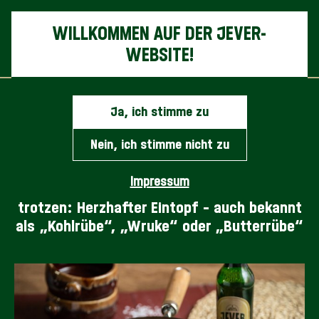
Nav
WILLKOMMEN AUF DER JEVER-
WEBSITE!
Ja, ich stimme zu
NORDDEUTSCHER
Nein, ich stimme nicht zu
STECKRÜBENEINTOPF
Impressum
Perfekt abgestimmt, um der Kälte zu
trotzen: Herzhafter Eintopf – auch bekannt
als „Kohlrübe“, „Wruke“ oder „Butterrübe“